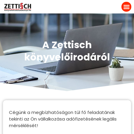
A Zettisch
könyvelőirodáról
Cégünk a megbízhatóságon túl fő feladatának
tekinti az Ön vállalkozása adófizetésének legális
mérséklését!