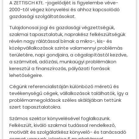
A ZETTISCH Kft. -jogelődjét is figyelembe véve-
2000-től végez könyvelési és ahhoz kapcsolódó
gazdasági szolgáltatásokat.
Tulajdonosai jogi és gazdasági végzettségük,
szakmai tapasztalatuk, naprakész felkészültségük
révén nagy rálátással bírnak a mikro-, kis- és
középvállalkozások szinte valamennyi problémás
területére, napi gondjaira, a cégalapítástól kezdve,
a számviteli, adózási, munkaügyi problémákon
keresztül a finanszírozás, pályázati források
lehetőségeire.
Cégünk referencialistáján különböző méretű és
tevékenységű cégek, vállalkozások találhatók, így a
problémamegoldások széles skálájában tettünk
szert tapasztalatokra.
Számos szektor könyvelésével foglalkozunk.
Felkészült, kiváló szakmai tudással rendelkező,
motivált és szolgálatkész könyvelő- és tanácsadó
csapat vagyunk, jelenleg 6 munkatárssal.