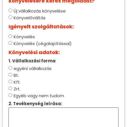
könyvelésére keres megoldást?
Új vállalkozás könyvelése
Könyvelőváltás
Igényelt szolgáltatások:
Könyvelés
Könyvelés (cégalapítással)
Könyvelési adatok:
1. Vállalkozási forma
egyéni vállalkozás
Bt.
Kft.
Zrt.
Egyéb vagy nem tudom
2. Tevékenység leírása: