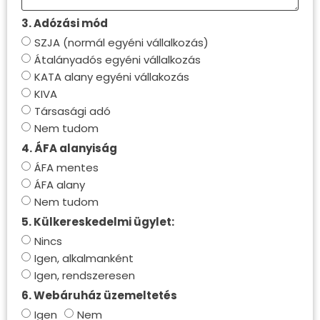
3. Adózási mód
SZJA (normál egyéni vállalkozás)
Átalányadós egyéni vállalkozás
KATA alany egyéni vállakozás
KIVA
Társasági adó
Nem tudom
4. ÁFA alanyiság
ÁFA mentes
ÁFA alany
Nem tudom
5. Külkereskedelmi ügylet:
Nincs
Igen, alkalmanként
Igen, rendszeresen
6. Webáruház üzemeltetés
Igen
Nem