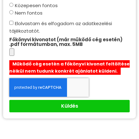
Közepesen fontos
Nem fontos
Elolvastam és elfogadom az adatkezelési
tájékoztatót.
Főkönyvi kivonatot (már működő cég esetén)
.pdf formátumban, max. 5MB
Működő cég esetén a főkönyvi kivonat feltöltése
nélkül nem tudunk konkrét ajánlatot küldeni.
Küldés