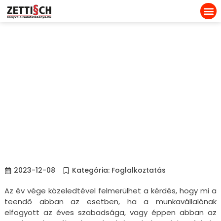
Év végi szabadságolás – mi a
teendő, ha marad vagy ha
már nincs
2023-12-08
Kategória:
Foglalkoztatás
Az év vége közeledtével felmerülhet a kérdés, hogy mi a
teendő abban az esetben, ha a munkavállalónak
elfogyott az éves szabadsága, vagy éppen abban az