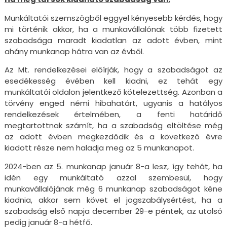
Munkáltatói szemszögből eggyel kényesebb kérdés, hogy
mi történik akkor, ha a munkavállalónak több fizetett
szabadsága maradt kiadatlan az adott évben, mint
ahány munkanap hátra van az évből.
Az Mt. rendelkezései előírják, hogy a szabadságot az
esedékesség évében kell kiadni, ez tehát egy
munkáltatói oldalon jelentkező kötelezettség. Azonban a
törvény enged némi hibahatárt, ugyanis a hatályos
rendelkezések értelmében, a fenti határidő
megtartottnak számít, ha a szabadság eltöltése még
az adott évben megkezdődik és a következő évre
kiadott része nem haladja meg az 5 munkanapot.
2024-ben az 5. munkanap január 8-a lesz, így tehát, ha
idén egy munkáltató azzal szembesül, hogy
munkavállalójának még 6 munkanap szabadságot kéne
kiadnia, akkor sem követ el jogszabálysértést, ha a
szabadság első napja december 29-e péntek, az utolsó
pedig január 8-a hétfő.