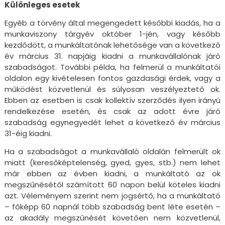
Különleges esetek
Egyéb a törvény által megengedett későbbi kiadás, ha a
munkaviszony tárgyév október 1-jén, vagy később
kezdődött, a munkáltatónak lehetősége van a következő
év március 31. napjáig kiadni a munkavállalónak járó
szabadságot. További példa, ha felmerül a munkáltatói
oldalon egy kivételesen fontos gazdasági érdek, vagy a
működést közvetlenül és súlyosan veszélyeztető ok.
Ebben az esetben is csak kollektív szerződés ilyen irányú
rendelkezése esetén, és csak az adott évre járó
szabadság egynegyedét lehet a következő év március
31-éig kiadni.
Ha a szabadságot a munkavállaló oldalán felmerült ok
miatt (keresőképtelenség, gyed, gyes, stb.) nem lehet
már ebben az évben kiadni, a munkáltató az ok
megszűnésétől számított 60 napon belül köteles kiadni
azt. Véleményem szerint nem jogsértő, ha a munkáltató
– főképp 60 napnál több szabadság bent léte esetén –
az akadály megszűnését követően nem közvetlenül,