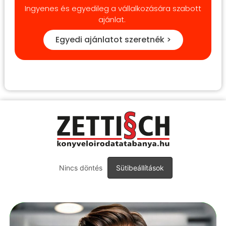
Ingyenes és egyedileg a vállalkozására szabott
ajánlat.
Egyedi ajánlatot szeretnék >
Nincs döntés
Sütibeállítások