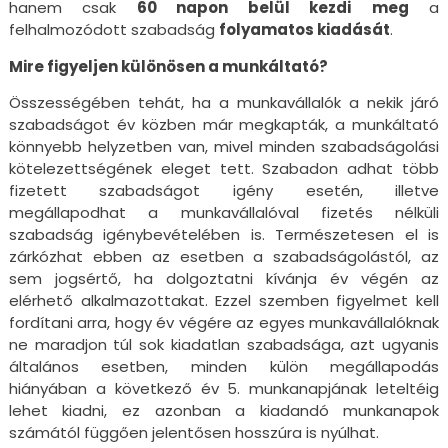
hanem csak
60 napon belül kezdi
meg
a
felhalmozódott szabadság
folyamatos kiadását
.
Mire figyeljen különösen a munkáltató?
Összességében tehát, ha a munkavállalók a nekik járó
szabadságot év közben már megkapták, a munkáltató
könnyebb helyzetben van, mivel minden szabadságolási
kötelezettségének eleget tett. Szabadon adhat több
fizetett szabadságot igény esetén, illetve
megállapodhat a munkavállalóval fizetés nélküli
szabadság igénybevételében is. Természetesen el is
zárkózhat ebben az esetben a szabadságolástól, az
sem jogsértő, ha dolgoztatni kívánja év végén az
elérhető alkalmazottakat. Ezzel szemben figyelmet kell
fordítani arra, hogy év végére az egyes munkavállalóknak
ne maradjon túl sok kiadatlan szabadsága, azt ugyanis
általános esetben, minden külön megállapodás
hiányában a következő év 5. munkanapjának leteltéig
lehet kiadni, ez azonban a kiadandó munkanapok
számától függően jelentősen hosszúra is nyúlhat.