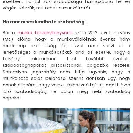
esetben, ha túl sok szabadsága halmozódna fel év
végén. Nézzük, mit tehet a munkáltató!
Ha már nincs kiadható szabadság:
Bár a
munka törvénykönyvéről
szóló 2012. évi I. törvény
(Mt.) előírja, hogy a munkavállalóknak évente hány
munkanap szabadság jár, ezzel nem veszi el a
lehetőséget a munkáltatóktól arra az esetre, hogy a
törvényi minimumon felül további fizetett
szabadságnapokat biztosítsanak dolgozóik részére.
Semmilyen jogszabály nem tiltja ugyanis, hogy a
munkáltató saját belátása szerint döntsön úgy, hogy
annak ellenére, hogy valaki „felhasználta” az adott évre
járó szabadságát, ne adjon még neki szabadság
napokat.