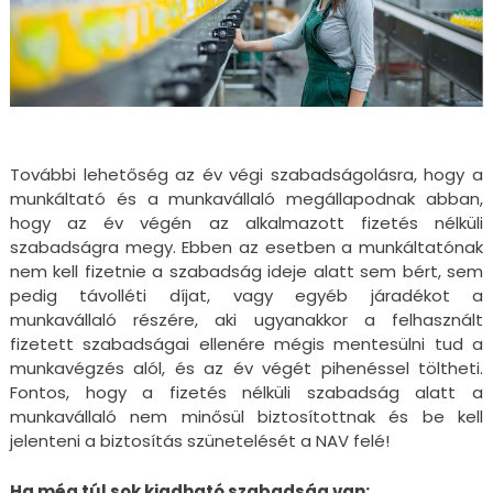
További lehetőség az év végi szabadságolásra, hogy a
munkáltató és a munkavállaló megállapodnak abban,
hogy az év végén az alkalmazott fizetés nélküli
szabadságra megy. Ebben az esetben a munkáltatónak
nem kell fizetnie a szabadság ideje alatt sem bért, sem
pedig távolléti díjat, vagy egyéb járadékot a
munkavállaló részére, aki ugyanakkor a felhasznált
fizetett szabadságai ellenére mégis mentesülni tud a
munkavégzés alól, és az év végét pihenéssel töltheti.
Fontos, hogy a fizetés nélküli szabadság alatt a
munkavállaló nem minősül biztosítottnak és be kell
jelenteni a biztosítás szünetelését a NAV felé!
Ha még túl sok kiadható szabadság van: