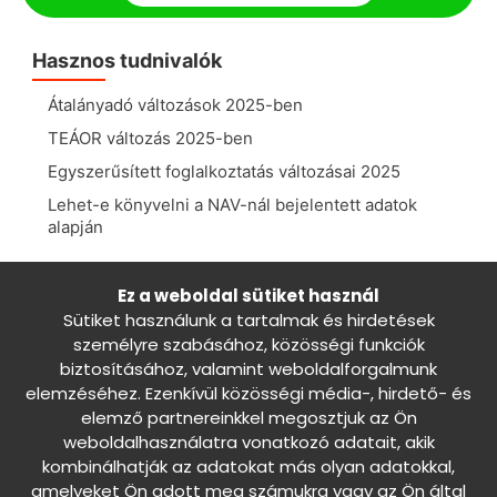
Hasznos tudnivalók
Átalányadó változások 2025-ben
TEÁOR változás 2025-ben
Egyszerűsített foglalkoztatás változásai 2025
Lehet-e könyvelni a NAV-nál bejelentett adatok
alapján
Könyvelés lexikon
Ez a weboldal sütiket használ
Sütiket használunk a tartalmak és hirdetések
Selejtezés könyvelése
személyre szabásához, közösségi funkciók
Előlegszámla könyvelése
biztosításához, valamint weboldalforgalmunk
Osztalékelőleg könyvelése
elemzéséhez. Ezenkívül közösségi média-, hirdető- és
elemző partnereinkkel megosztjuk az Ön
EPR díj könyvelése
weboldalhasználatra vonatkozó adatait, akik
Pótbefizetés könyvelése
kombinálhatják az adatokat más olyan adatokkal,
Kaució könyvelése
amelyeket Ön adott meg számukra vagy az Ön által